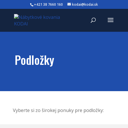
+421 38 7660 160
kodai@kodai.sk
Podložky
Vyberte si zo širokej ponuky pre podložky: