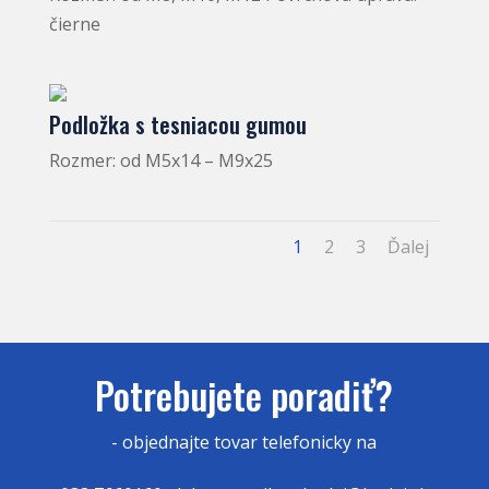
čierne
Podložka s tesniacou gumou
Rozmer: od M5x14 – M9x25
1
2
3
Ďalej
Potrebujete poradiť?
- objednajte tovar
telefonicky na