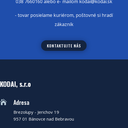
038 7660160 alebo e- mailom kodai@kodai.sk
- tovar posielame kuriérom, poštovné si hradí
zákazník
KONTAKTUJTE NÁS
KODAI, s.r.o
Adresa

Brezolupy - Jerichov 19
957 01 Bánovce nad Bebravou