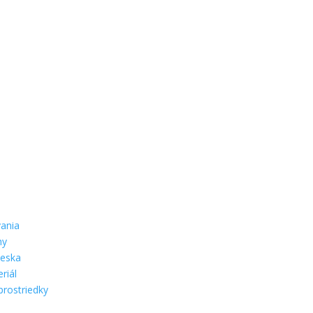
ania
hy
ieska
riál
prostriedky