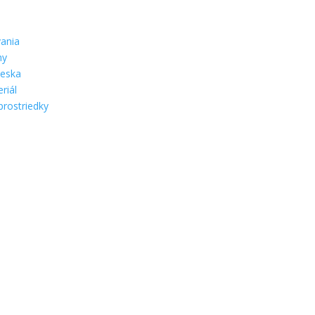
ania
hy
ieska
riál
prostriedky