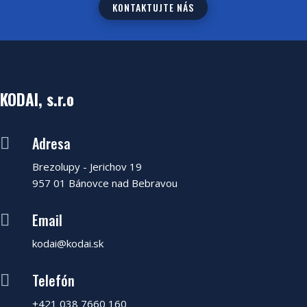
KONTAKTUJTE NÁS
KODAI, s.r.o
Adresa

Brezolupy - Jerichov 19
957 01 Bánovce nad Bebravou
Email

kodai@kodai.sk
Telefón

+421 038 7660 160