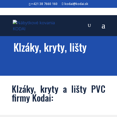
+421 38 7660 160
kodai@kodai.sk
Klzáky, kryty, lišty
Klzáky, kryty a lišty PVC
firmy Kodai: